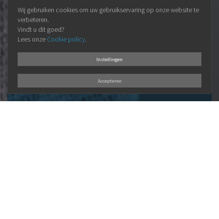
Wij gebruiken cookies om uw gebruikservaring op onze website te
verbeteren.
Vindt u dit goed?
Lees onze
Cookie policy
.
Instellingen
Accepteren
ONZE
VISIE
Elke klant is uniek en verdient een
persoonlijke aanpak.