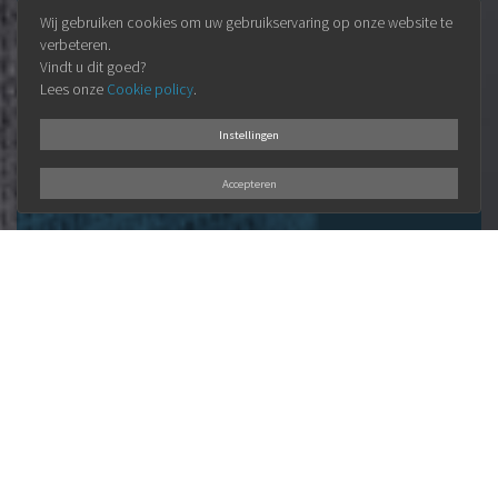
Wij gebruiken cookies om uw gebruikservaring op onze website te
verbeteren.
Vindt u dit goed?
Lees onze
Cookie policy
.
Instellingen
Accepteren
ONZE
VISIE
Elke klant is uniek en verdient een
persoonlijke aanpak.