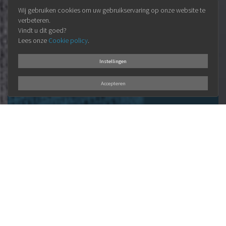
Wij gebruiken cookies om uw gebruikservaring op onze website te
verbeteren.
Vindt u dit goed?
Lees onze
Cookie policy
.
Instellingen
Accepteren
ONZE
VISIE
Elke klant is uniek en verdient een
persoonlijke aanpak.