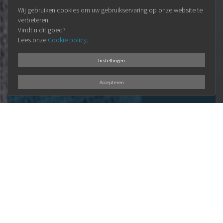
Wij gebruiken cookies om uw gebruikservaring op onze website te
verbeteren.
Vindt u dit goed?
Lees onze
Cookie policy
.
Instellingen
Accepteren
ONZE
VISIE
Elke klant is uniek en verdient een
persoonlijke aanpak.