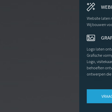
WEB
Website laten
Wij bouwen voo
GRA
Logo laten on
Grafische vorm
Logo, visitekaar
behoeften ontv
ontwerpen die 
VRAAG