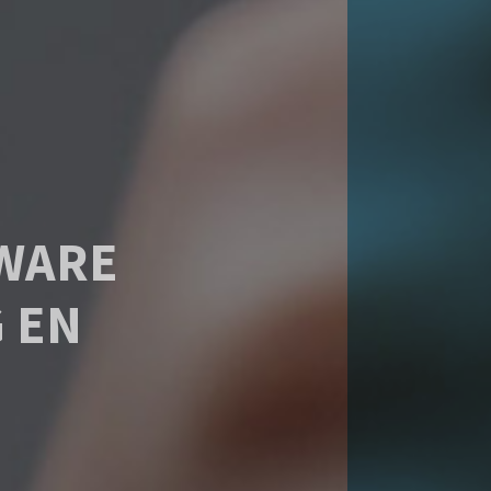
TWARE
 EN