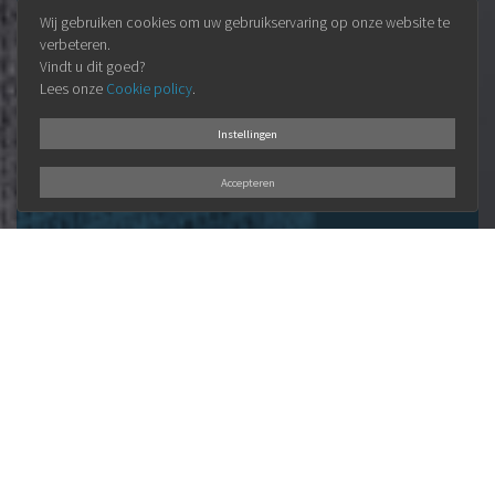
Wij gebruiken cookies om uw gebruikservaring op onze website te
verbeteren.
Vindt u dit goed?
Lees onze
Cookie policy
.
Instellingen
Accepteren
ONZE
VISIE
Elke klant is uniek en verdient een
persoonlijke aanpak.