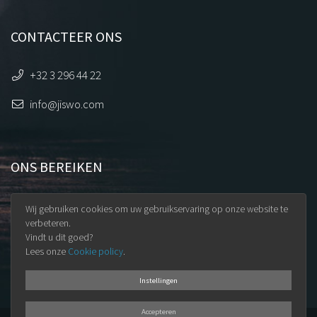
CONTACTEER ONS
+32 3 296 44 22
info@jiswo.com
ONS BEREIKEN
Uilenstraat 32
Wij gebruiken cookies om uw gebruikservaring op onze website te
9100 Sint-Niklaas
verbeteren.
Vindt u dit goed?
BTW BE 0891.345.965
Lees onze
Cookie policy
.
Instellingen
Accepteren