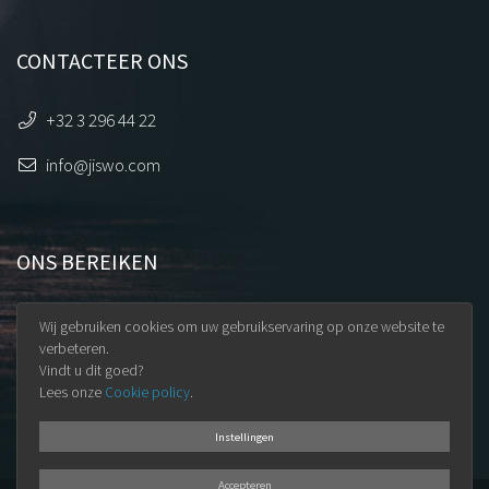
CONTACTEER ONS
+32 3 296 44 22
info@jiswo.com
ONS BEREIKEN
Uilenstraat 32
Wij gebruiken cookies om uw gebruikservaring op onze website te
9100 Sint-Niklaas
verbeteren.
Vindt u dit goed?
BTW BE 0891.345.965
Lees onze
Cookie policy
.
Instellingen
Accepteren