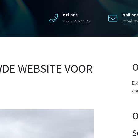
Bel ons
Mail on
+32 3 296 44 22
info@ji
WDE WEBSITE VOOR
O
El
aa
O
S