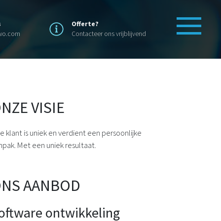
s
Offerte?
swo.com
Contacteer ons vrijblijvend
NZE VISIE
ke klant is uniek en verdient een persoonlijke
npak. Met een uniek resultaat.
NS AANBOD
oftware ontwikkeling