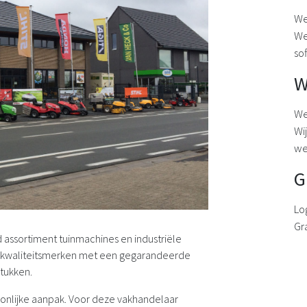
We
We
sof
W
We
Wi
we
G
Lo
Gr
id assortiment tuinmachines en industriële
 u kwaliteitsmerken met een gegarandeerde
stukken.
oonlijke aanpak. Voor deze vakhandelaar