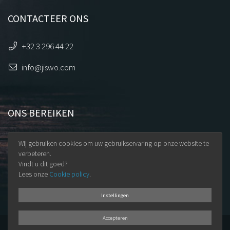
CONTACTEER ONS
+32 3 296 44 22
info@jiswo.com
ONS BEREIKEN
Uilenstraat 32
Wij gebruiken cookies om uw gebruikservaring op onze website te
9100 Sint-Niklaas
verbeteren.
Vindt u dit goed?
BTW BE 0891.345.965
Lees onze
Cookie policy
.
Instellingen
Accepteren
© 2026
Jiswo BV
·
Algemene voorwaarden
·
GDPR
·
Privacy policy