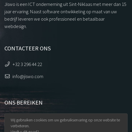
Jiswo is een ICT onderneming uit Sint-Niklaas met meer dan 15
jaar ervaring. Naast software ontwikkeling op maat van uw
bedrijf leveren we ook professioneel en betaalbaar
webdesign.
CONTACTEER ONS
+32 3 296 44 22
info@jiswo.com
ONS BEREIKEN
Uilenstraat 32
Wij gebruiken cookies om uw gebruikservaring op onze website te
9100 Sint-Niklaas
verbeteren.
Vindt u dit goed?