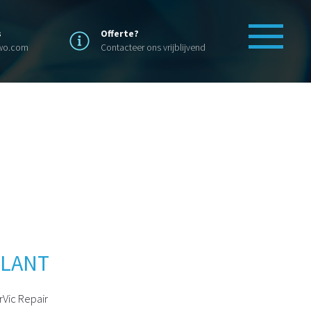
s
Offerte?
swo.com
Contacteer ons vrijblijvend
LANT
rVic Repair