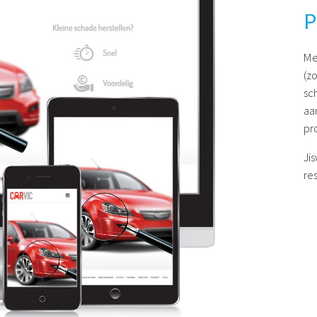
P
Me
(z
sc
aa
pr
Ji
re