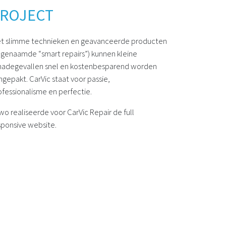
ROJECT
t slimme technieken en geavanceerde producten
ogenaamde “smart repairs”) kunnen kleine
hadegevallen snel en kostenbesparend worden
ngepakt. CarVic staat voor passie,
ofessionalisme en perfectie.
swo realiseerde voor CarVic Repair de full
sponsive website.