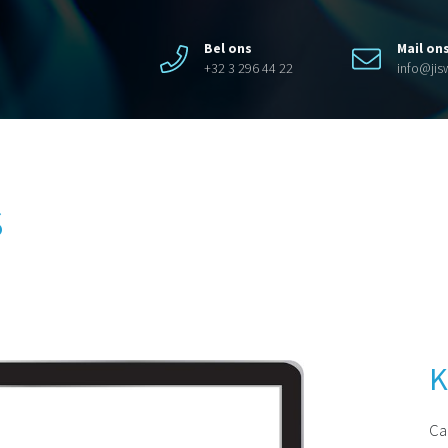
Bel ons
Mail on
+32 3 296 44 22
info@ji
S
K
Ca