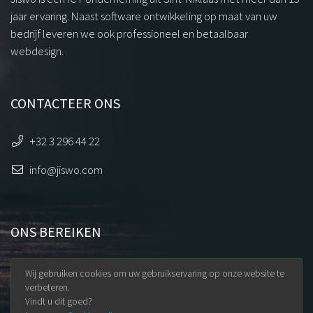
jaar ervaring. Naast software ontwikkeling op maat van uw
bedrijf leveren we ook professioneel en betaalbaar
webdesign.
CONTACTEER ONS
+32 3 296 44 22
info@jiswo.com
ONS BEREIKEN
Uilenstraat 32
Wij gebruiken cookies om uw gebruikservaring op onze website te
9100 Sint-Niklaas
verbeteren.
Vindt u dit goed?