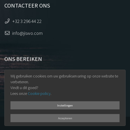
CONTACTEER ONS
+32 3 296 44 22
info@jiswo.com
ONS BEREIKEN
Uilenstraat 32
Wij gebruiken cookies om uw gebruikservaring op onze website te
9100 Sint-Niklaas
verbeteren.
Vindt u dit goed?
BTW BE 0891.345.965
Lees onze
Cookie policy
.
Instellingen
Accepteren
© 2026
Jiswo BV
·
Algemene voorwaarden
·
GDPR
·
Privacy policy