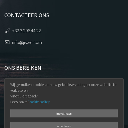
CONTACTEER ONS
+32 3 296 44 22
info@jiswo.com
ONS BEREIKEN
Uilenstraat 32
Wij gebruiken cookies om uw gebruikservaring op onze website te
9100 Sint-Niklaas
verbeteren.
Vindt u dit goed?
BTW BE 0891.345.965
Lees onze
Cookie policy
.
Instellingen
Accepteren